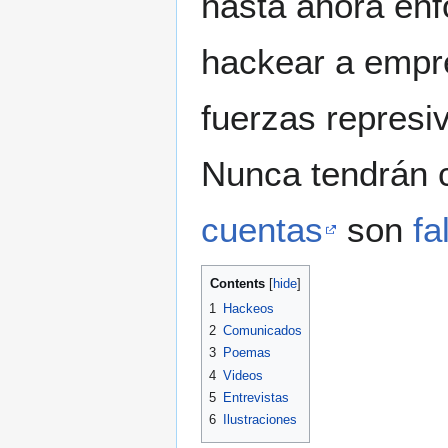
hasta ahora en
hackear a empre
fuerzas represiva
Nunca tendrán 
cuentas
son
fa
Contents
1
Hackeos
2
Comunicados
3
Poemas
4
Videos
5
Entrevistas
6
Ilustraciones