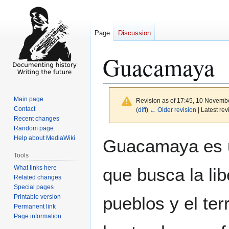
Page
Discussion
Guacamaya
Main page
Revision as of 17:45, 10 Novemb
Contact
(
diff
)
← Older revision
| Latest rev
Recent changes
Random page
Jump
Jump
Help about MediaWiki
Guacamaya es u
to
to
Tools
navigation
search
What links here
que busca la lib
Related changes
Special pages
Printable version
pueblos y el ter
Permanent link
Page information